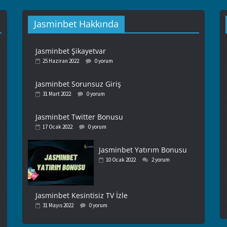
Jasminbet Hakkında
Jasminbet Şikayetvar
25 Haziran 2022
0 yorum
Jasminbet Sorunsuz Giriş
31 Mart 2022
0 yorum
Jasminbet Twitter Bonusu
17 Ocak 2022
0 yorum
Jasminbet Yatırım Bonusu
10 Ocak 2022
2 yorum
Jasminbet Kesintisiz TV İzle
31 Mayıs 2022
0 yorum