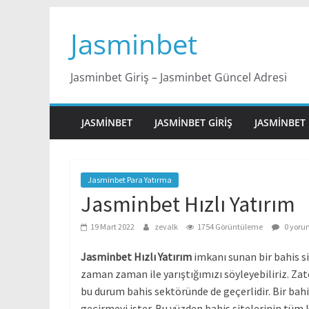
Skip
to
Jasminbet
content
Jasminbet Giriş – Jasminbet Güncel Adresi
JASMINBET
JASMINBET GIRIŞ
JASMINBET 
Jasminbet Para Yatırma
Jasminbet Hızlı Yatırım
19 Mart 2022
zevalk
1754 Görüntüleme
0 yoru
Jasminbet Hızlı Yatırım
imkanı sunan bir bahis si
zaman zaman ile yarıştığımızı söyleyebiliriz. Za
bu durum bahis sektöründe de geçerlidir. Bir ba
geçirmeyi ister. Bu yüzden bahis sitelerinin tüm 