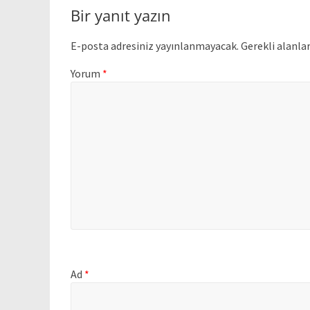
Bir yanıt yazın
E-posta adresiniz yayınlanmayacak.
Gerekli alanla
Yorum
*
Ad
*