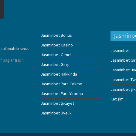
Jasminb
Jasminbet Bonus
Jasminbet Casino
kullanabilirsiniz.
Jasminbet
Jasminbet Genel
f bağlantı için
Jasminbet Gir
Jasminbet Giriş
Jasminbet Üye
Jasminbet Hakkında
Jasminbet Twi
Jasminbet Para Çekme
Jasminbet Şi
Jasminbet Para Yatırma
İletişim
Jasminbet Şikayet
Jasminbet Üyelik