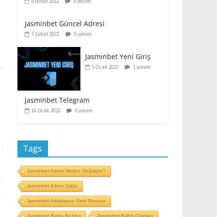
9 Nisan 2022
0 yorum
Jasminbet Güncel Adresi
7 Şubat 2022
0 yorum
Jasminbet Yeni Giriş
5 Ocak 2022
1 yorum
Jasminbet Telegram
16 Ocak 2022
0 yorum
Tags
Jasminbet Adresi Neden Değişiyor?
Jasminbet Adres Takibi
Jasminbet Arkadaşını Getir Bonusu
Jasminbet Bahis Bozdur
Jasminbet Bahis Oranları