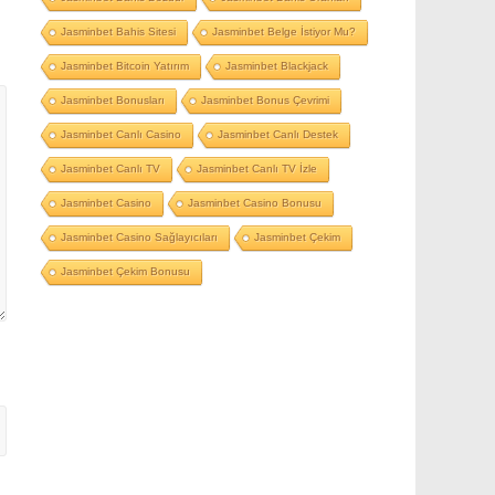
Jasminbet Bahis Sitesi
Jasminbet Belge İstiyor Mu?
Jasminbet Bitcoin Yatırım
Jasminbet Blackjack
Jasminbet Bonusları
Jasminbet Bonus Çevrimi
Jasminbet Canlı Casino
Jasminbet Canlı Destek
Jasminbet Canlı TV
Jasminbet Canlı TV İzle
Jasminbet Casino
Jasminbet Casino Bonusu
Jasminbet Casino Sağlayıcıları
Jasminbet Çekim
Jasminbet Çekim Bonusu