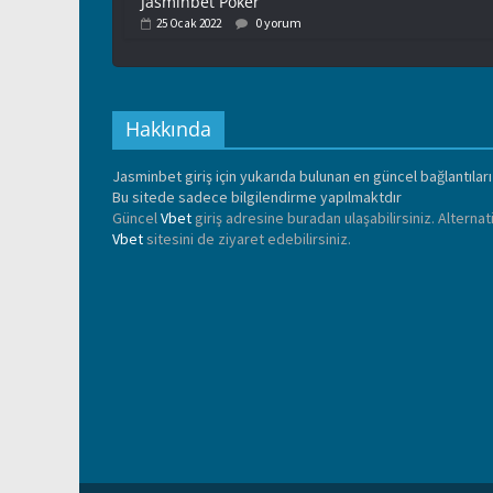
Jasminbet Poker
0 yorum
25 Ocak 2022
Hakkında
Jasminbet giriş için yukarıda bulunan en güncel bağlantıları 
Bu sitede sadece bilgilendirme yapılmaktdır
Güncel
Vbet
giriş adresine buradan ulaşabilirsiniz. Alternati
Vbet
sitesini de ziyaret edebilirsiniz.