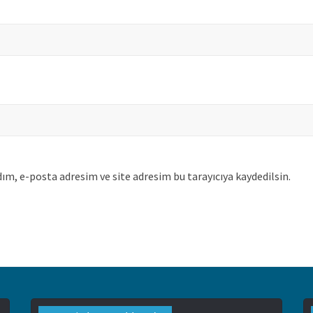
m, e-posta adresim ve site adresim bu tarayıcıya kaydedilsin.