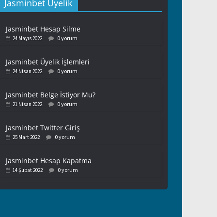
Jasminbet Üyelik
Jasminbet Hesap Silme
0 yorum
24 Mayıs 2022
Jasminbet Üyelik İşlemleri
0 yorum
24 Nisan 2022
Jasminbet Belge İstiyor Mu?
0 yorum
21 Nisan 2022
Jasminbet Twitter Giriş
0 yorum
25 Mart 2022
Jasminbet Hesap Kapatma
0 yorum
14 Şubat 2022