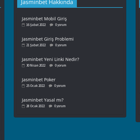
Jasminbet Hakkında
Jasminbet Mobil Giriş
16 Şubat 2022
0 yorum
Jasminbet Giriş Problemi
21 Şubat 2022
0 yorum
Jasminbet Yeni Linki Nedir?
30 Nisan 2022
0 yorum
Jasminbet Poker
25 Ocak 2022
0 yorum
Jasminbet Yasal mı?
28 Ocak 2022
0 yorum