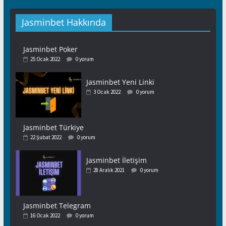
Jasminbet Hakkında
Jasminbet Poker
25 Ocak 2022
0 yorum
Jasminbet Yeni Linki
3 Ocak 2022
0 yorum
Jasminbet Türkiye
22 Şubat 2022
0 yorum
Jasminbet İletişim
28 Aralık 2021
0 yorum
Jasminbet Telegram
16 Ocak 2022
0 yorum