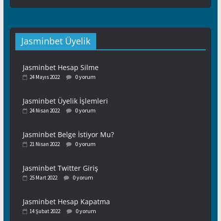
Jasminbet Üyelik
Jasminbet Hesap Silme
0 yorum
24 Mayıs 2022
Jasminbet Üyelik İşlemleri
0 yorum
24 Nisan 2022
Jasminbet Belge İstiyor Mu?
0 yorum
21 Nisan 2022
Jasminbet Twitter Giriş
0 yorum
25 Mart 2022
Jasminbet Hesap Kapatma
0 yorum
14 Şubat 2022