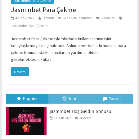
Jasminbet Para Çekme
Jasminbet Para Çekme
4 Ocak 2022
zevalk
6271 Görüntüleme
2 yorum
Jasminbet Para Çekme
Jasminbet Para Çekme işlemlerinde kullanıcılarının işini
kolaylaştırmaya çalışmaktadır. Aslında her bahis firmasının para
çekme konusunda kullanıcılarına yardımcı olması
gerekmektedir. Fakat
Devam
Popüler
Yeni
Yorum
Jasminbet Hoş Geldin Bonusu
1 Ocak 2022
4 yorum