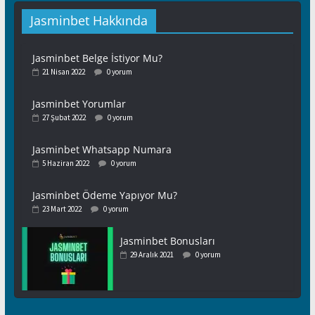
Jasminbet Hakkında
Jasminbet Belge İstiyor Mu?
21 Nisan 2022
0 yorum
Jasminbet Yorumlar
27 Şubat 2022
0 yorum
Jasminbet Whatsapp Numara
5 Haziran 2022
0 yorum
Jasminbet Ödeme Yapıyor Mu?
23 Mart 2022
0 yorum
Jasminbet Bonusları
29 Aralık 2021
0 yorum