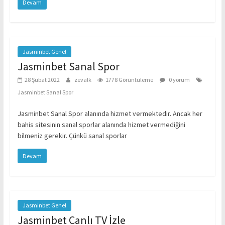
Devam
Jasminbet Genel
Jasminbet Sanal Spor
28 Şubat 2022
zevalk
1778 Görüntüleme
0 yorum
Jasminbet Sanal Spor
Jasminbet Sanal Spor alanında hizmet vermektedir. Ancak her
bahis sitesinin sanal sporlar alanında hizmet vermediğini
bilmeniz gerekir. Çünkü sanal sporlar
Devam
Jasminbet Genel
Jasminbet Canlı TV İzle