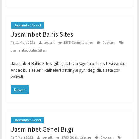
Jasminbet Genel
Jasminbet Bahis Sitesi
11 Mart 2022
zevalk
1835 Görüntüleme
0 yorum
Jasminbet Bahis Sitesi
Jasminbet Bahis Sitesi gibi çok fazla sayıda bahis sitesi vardır.
Ancak bu sitelerin kaliteleri birbiriyle aynı değildir. Hatta çok
kaliteli
Devam
Jasminbet Genel
Jasminbet Genel Bilgi
7 Mart 2022
zevalk
1793 Görüntüleme
0 yorum