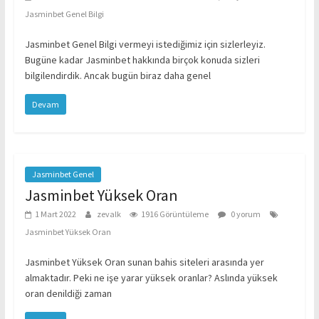
Jasminbet Genel Bilgi
Jasminbet Genel Bilgi vermeyi istediğimiz için sizlerleyiz.
Bugüne kadar Jasminbet hakkında birçok konuda sizleri
bilgilendirdik. Ancak bugün biraz daha genel
Devam
Jasminbet Genel
Jasminbet Yüksek Oran
1 Mart 2022
zevalk
1916 Görüntüleme
0 yorum
Jasminbet Yüksek Oran
Jasminbet Yüksek Oran sunan bahis siteleri arasında yer
almaktadır. Peki ne işe yarar yüksek oranlar? Aslında yüksek
oran denildiği zaman