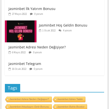
Jasminbet İlk Yatırım Bonusu
27 Mayıs 2022
0 yorum
Jasminbet Hoş Geldin Bonusu
1 Ocak 2022
4 yorum
Jasminbet Adresi Neden Değişiyor?
6 Mayıs 2022
0 yorum
Jasminbet Telegram
16 Ocak 2022
0 yorum
Tags
Jasminbet Adresi Neden Değişiyor?
Jasminbet Adres Takibi
Jasminbet Arkadaşını Getir Bonusu
Jasminbet Bahis Bozdur