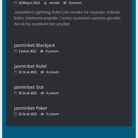
10 Mayıs 2022
zevalk
0 yorum
Jasminbet Lightning Rulet çok sevilen bir oyundur. Aslında
bahis sitelerinin popüler Casino oyunlarını sunması gerekir.
Ancak bu oyunların her şeyden
Jasminbet Blackjack
0 yorum
3 Şubat 2022
Jasminbet Rulet
0 yorum
31 Ocak 2022
Jasminbet Slot
0 yorum
30 Ocak 2022
Jasminbet Poker
0 yorum
25 Ocak 2022