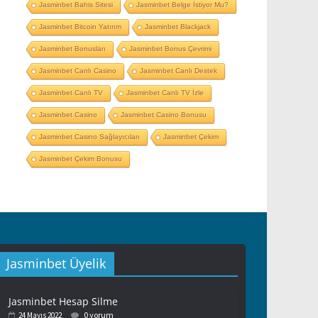
Jasminbet Bahis Sitesi
Jasminbet Belge İstiyor Mu?
Jasminbet Bitcoin Yatırım
Jasminbet Blackjack
Jasminbet Bonusları
Jasminbet Bonus Çevrimi
Jasminbet Canlı Casino
Jasminbet Canlı Destek
Jasminbet Canlı TV
Jasminbet Canlı TV İzle
Jasminbet Casino
Jasminbet Casino Bonusu
Jasminbet Casino Sağlayıcıları
Jasminbet Çekim
Jasminbet Çekim Bonusu
Jasminbet Üyelik
Jasminbet Hesap Silme
0 yorum
24 Mayıs 2022