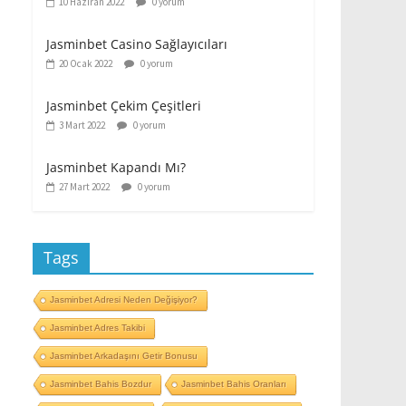
10 Haziran 2022
0 yorum
Jasminbet Casino Sağlayıcıları
20 Ocak 2022
0 yorum
Jasminbet Çekim Çeşitleri
3 Mart 2022
0 yorum
Jasminbet Kapandı Mı?
27 Mart 2022
0 yorum
Tags
Jasminbet Adresi Neden Değişiyor?
Jasminbet Adres Takibi
Jasminbet Arkadaşını Getir Bonusu
Jasminbet Bahis Bozdur
Jasminbet Bahis Oranları