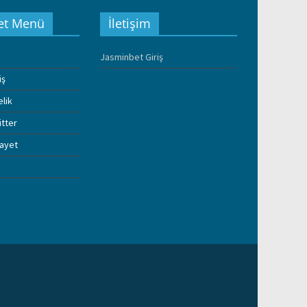
et Menü
İletişim
Jasminbet Giriş
iş
lik
tter
kayet