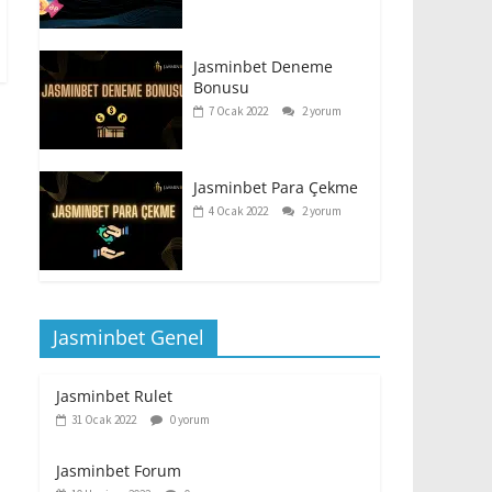
Jasminbet Deneme
Bonusu
7 Ocak 2022
2 yorum
Jasminbet Para Çekme
4 Ocak 2022
2 yorum
Jasminbet Genel
Jasminbet Rulet
31 Ocak 2022
0 yorum
Jasminbet Forum