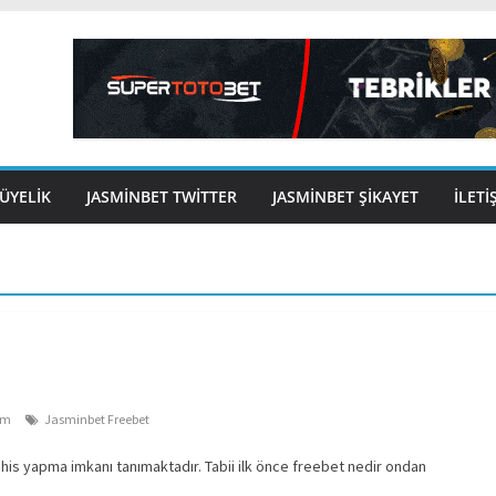
ÜYELIK
JASMINBET TWITTER
JASMINBET ŞIKAYET
İLETI
um
Jasminbet Freebet
his yapma imkanı tanımaktadır. Tabii ilk önce freebet nedir ondan