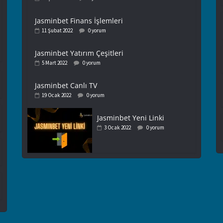
Jasminbet Finans İşlemleri
11 Şubat 2022
0 yorum
Jasminbet Yatırım Çeşitleri
5 Mart 2022
0 yorum
Jasminbet Canlı TV
19 Ocak 2022
0 yorum
Jasminbet Yeni Linki
3 Ocak 2022
0 yorum