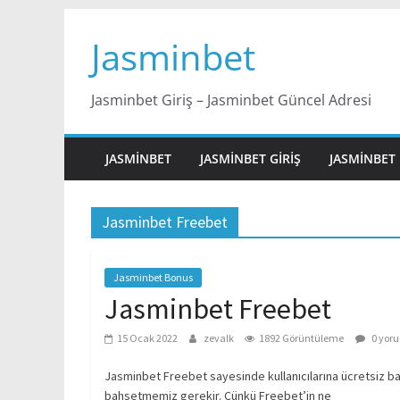
Skip
to
Jasminbet
content
Jasminbet Giriş – Jasminbet Güncel Adresi
JASMINBET
JASMINBET GIRIŞ
JASMINBET 
Jasminbet Freebet
Jasminbet Bonus
Jasminbet Freebet
15 Ocak 2022
zevalk
1892 Görüntüleme
0 yor
Jasminbet Freebet sayesinde kullanıcılarına ücretsiz ba
bahsetmemiz gerekir. Çünkü Freebet’in ne