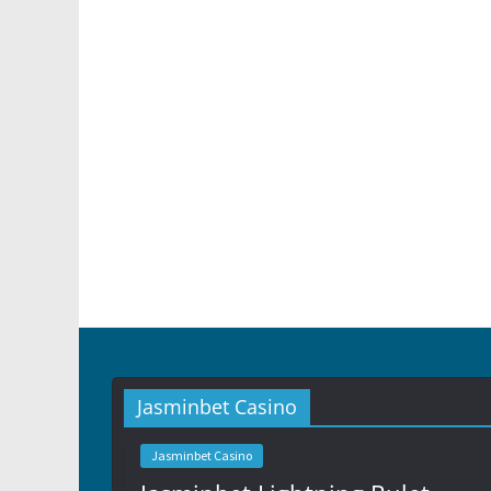
Jasminbet Casino
Jasminbet Casino