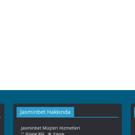
Jasminbet Hakkında
Jasminbet Müşteri Hizmetleri
10 Şubat 2022
0 yorum