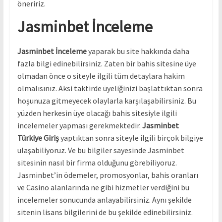
öneririz.
Jasminbet İnceleme
Jasminbet İnceleme
yaparak bu site hakkında daha
fazla bilgi edinebilirsiniz. Zaten bir bahis sitesine üye
olmadan önce o siteyle ilgili tüm detaylara hakim
olmalısınız. Aksi taktirde üyeliğinizi başlattıktan sonra
hoşunuza gitmeyecek olaylarla karşılaşabilirsiniz. Bu
yüzden herkesin üye olacağı bahis sitesiyle ilgili
incelemeler yapması gerekmektedir.
Jasminbet
Türkiye Giriş
yaptıktan sonra siteyle ilgili birçok bilgiye
ulaşabiliyoruz. Ve bu bilgiler sayesinde Jasminbet
sitesinin nasıl bir firma olduğunu görebiliyoruz.
Jasminbet’in ödemeler, promosyonlar, bahis oranları
ve Casino alanlarında ne gibi hizmetler verdiğini bu
incelemeler sonucunda anlayabilirsiniz. Aynı şekilde
sitenin lisans bilgilerini de bu şekilde edinebilirsiniz.