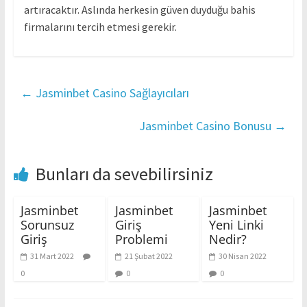
artıracaktır. Aslında herkesin güven duyduğu bahis
firmalarını tercih etmesi gerekir.
←
Jasminbet Casino Sağlayıcıları
Jasminbet Casino Bonusu
→
Bunları da sevebilirsiniz
Jasminbet
Jasminbet
Jasminbet
Sorunsuz
Giriş
Yeni Linki
Giriş
Problemi
Nedir?
31 Mart 2022
21 Şubat 2022
30 Nisan 2022
0
0
0