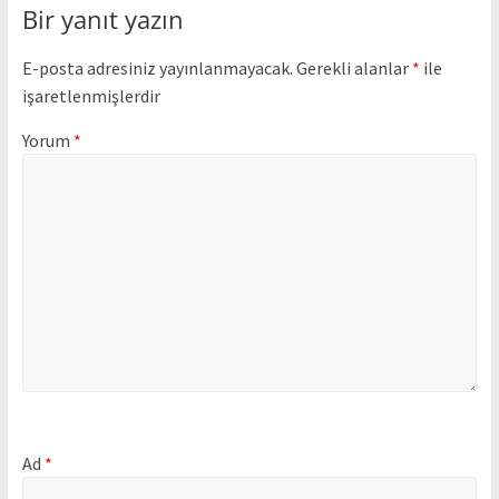
Bir yanıt yazın
E-posta adresiniz yayınlanmayacak.
Gerekli alanlar
*
ile
işaretlenmişlerdir
Yorum
*
Ad
*