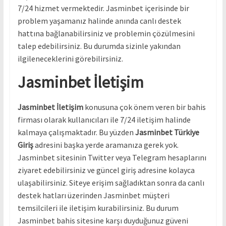
7/24 hizmet vermektedir. Jasminbet içerisinde bir
problem yaşamanız halinde anında canlı destek
hattına bağlanabilirsiniz ve problemin çözülmesini
talep edebilirsiniz. Bu durumda sizinle yakından
ilgileneceklerini görebilirsiniz.
Jasminbet İletişim
Jasminbet İletişim
konusuna çok önem veren bir bahis
firması olarak kullanıcıları ile 7/24 iletişim halinde
kalmaya çalışmaktadır. Bu yüzden
Jasminbet Türkiye
Giriş
adresini başka yerde aramanıza gerek yok.
Jasminbet sitesinin Twitter veya Telegram hesaplarını
ziyaret edebilirsiniz ve güncel giriş adresine kolayca
ulaşabilirsiniz. Siteye erişim sağladıktan sonra da canlı
destek hatları üzerinden Jasminbet müşteri
temsilcileri ile iletişim kurabilirsiniz. Bu durum
Jasminbet bahis sitesine karşı duyduğunuz güveni