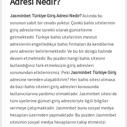
Adresi Nedir?
Jasminbet Türkiye Giriş Adresi Nedir?
Aslında bu
sorunun sabit bir cevabı yoktur. Çünkü bahis sitelerinin
giriş adreslerine sürekli olarak güncelleme
gelmektedir. Türkiye bahis sitelerinin mevcut
adreslerini engelledikçe bahis firmaları da kendilerine
yeni adresler belirlemektedir. Ve bu bir döngü halinde
devam etmektedir. Bu yüzden hangi bahis sitesini
kullandığınız fark etmeksizin giriş adresleri
sorunundan etkilenirsiniz. Peki
Jasminbet Türkiye Giriş
adresine nereden ulaşabilirim? Her bahis sitesi olmasa
da bazı bahis siteleri giriş adresleri konusunda
kullanıcılarına yardımcı olmaktadır. Jasminbet sitesi de
tüm üyelerine güncel giriş adresleriyle ilgili bilgiler
vermeye çalışmaktadır. Jasminbet bunu sosyal medya
hesapları üzerinden yapmaktadır. Bu yüzden Jasminbet
sitesinin sosyal medya hesaplarını takip etmenizi