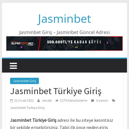
Skip
to
Jasminbet
content
Jasminbet Giriş – Jasminbet Güncel Adresi
Jasminbet Giriş
Jasminbet Türkiye Giriş
22 Ocak 2022
zevalk
2179 Görüntüleme
0 yorum
Jasminbet Türkiye Giriş
Jasminbet Türkiye Giriş
adresi ile bu siteye kesintisiz
bir şekilde erişebilirsiniz. Tabii ilk önce neden giriş