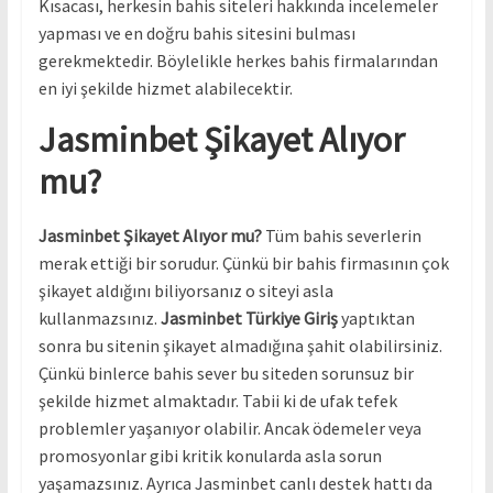
Kısacası, herkesin bahis siteleri hakkında incelemeler
yapması ve en doğru bahis sitesini bulması
gerekmektedir. Böylelikle herkes bahis firmalarından
en iyi şekilde hizmet alabilecektir.
Jasminbet Şikayet Alıyor
mu?
Jasminbet Şikayet Alıyor mu?
Tüm bahis severlerin
merak ettiği bir sorudur. Çünkü bir bahis firmasının çok
şikayet aldığını biliyorsanız o siteyi asla
kullanmazsınız.
Jasminbet Türkiye Giriş
yaptıktan
sonra bu sitenin şikayet almadığına şahit olabilirsiniz.
Çünkü binlerce bahis sever bu siteden sorunsuz bir
şekilde hizmet almaktadır. Tabii ki de ufak tefek
problemler yaşanıyor olabilir. Ancak ödemeler veya
promosyonlar gibi kritik konularda asla sorun
yaşamazsınız. Ayrıca Jasminbet canlı destek hattı da